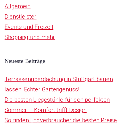
Allgemein
c
Dienstleister
h
Events und Freizeit
f
Shopping und mehr
o
r
:
Neueste Beiträge
Terrassenüberdachung in Stuttgart bauen
lassen: Echter Gartengenuss!
Die besten Liegestühle für den perfekten
Sommer – Komfort trifft Design
So finden Endverbraucher die besten Preise