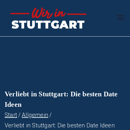
Zum
Inhalt
Wir in
Der Schwaben-
springen
Ratgeber
Stuttg
art
Verliebt in Stuttgart: Die besten Date
Ideen
Start
Allgemein
Verliebt in Stuttgart: Die besten Date Ideen