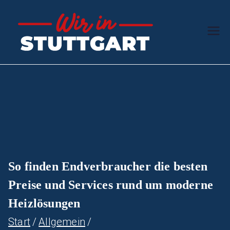
Zum
Inhalt
Wir in
Der Schwaben-
springen
Ratgeber
Stuttg
art
So finden Endverbraucher die besten
Preise und Services rund um moderne
Heizlösungen
Start
Allgemein