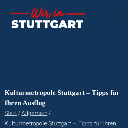
Zum
Inhalt
Wir in
Der Schwaben-
springen
Ratgeber
Stuttg
art
Kulturmetropole Stuttgart – Tipps für
Ihren Ausflug
Start
Allgemein
Kulturmetropole Stuttgart – Tipps für Ihren