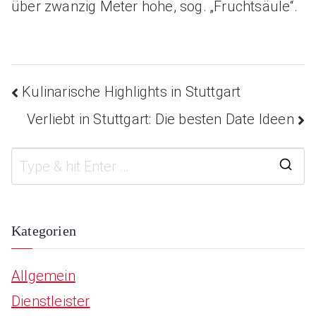
über zwanzig Meter hohe, sog. „Fruchtsäule“.
Kulinarische Highlights in Stuttgart
Beitragsnavigation
Verliebt in Stuttgart: Die besten Date Ideen
S
e
a
Kategorien
r
Allgemein
c
Dienstleister
h