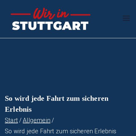
Zum
Inhalt
Wir in
Der Schwaben-
springen
Ratgeber
Stuttg
art
So wird jede Fahrt zum sicheren
Erlebnis
Start
Allgemein
So wird jede Fahrt zum sicheren Erlebnis