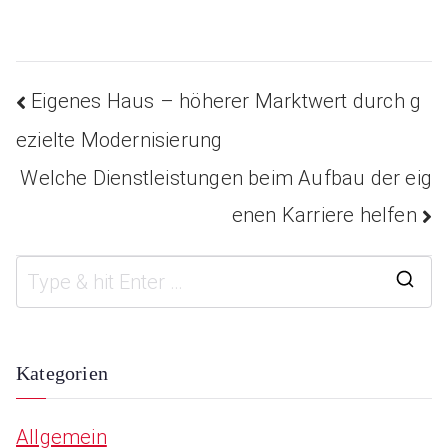
Eigenes Haus – höherer Marktwert durch g
Beitragsnavigation
ezielte Modernisierung
Welche Dienstleistungen beim Aufbau der eig
enen Karriere helfen
S
e
a
Kategorien
r
Allgemein
c