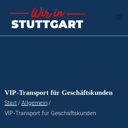
Zum
Inhalt
Wir in
Der Schwaben-
springen
Ratgeber
Stuttg
art
VIP-Transport für Geschäftskunden
Start
Allgemein
VIP-Transport für Geschäftskunden