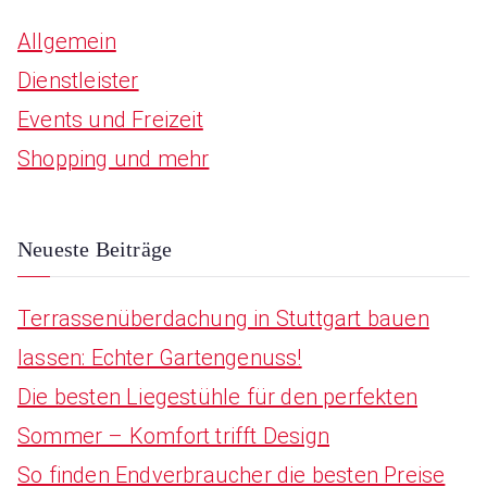
r
Allgemein
c
Dienstleister
h
Events und Freizeit
f
Shopping und mehr
o
r
:
Neueste Beiträge
Terrassenüberdachung in Stuttgart bauen
lassen: Echter Gartengenuss!
Die besten Liegestühle für den perfekten
Sommer – Komfort trifft Design
So finden Endverbraucher die besten Preise