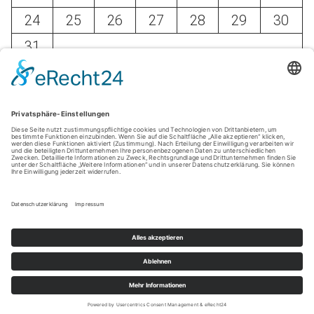
24
25
26
27
28
29
30
31
« März
© wir-in-stuttgart.com