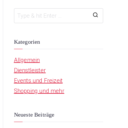
S
e
a
Kategorien
r
Allgemein
c
Dienstleister
h
Events und Freizeit
f
Shopping und mehr
o
r
:
Neueste Beiträge