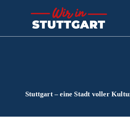
Zum
Inhalt
Wir
Der Sch
springen
Stuttgart – eine Stadt voller Kult