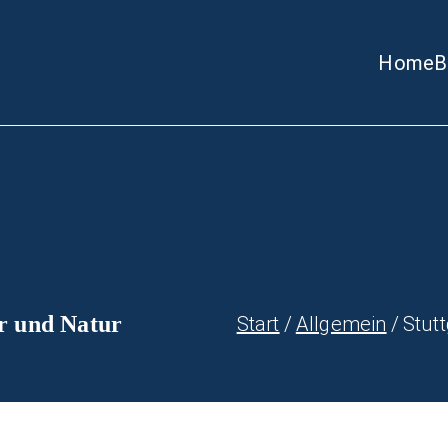
Home
B
 in Stuttgart
waben-Ratgeber
ur und Natur
Start
Allgemein
Stutt