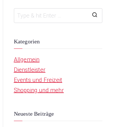
S
e
a
Kategorien
r
Allgemein
c
Dienstleister
h
Events und Freizeit
f
Shopping und mehr
o
r
:
Neueste Beiträge